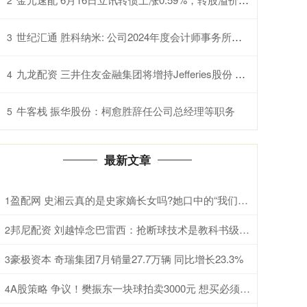
世纪汇通 胜科纳米: 公司2024年度会计师事务所履职情况评估报告内容摘要
3
九龙配资 三井住友金融集团将增持Jefferies股份 双方进一步深化合作关系
4
牛客栈 振华股份：柯愈胜辞任公司总经理等职务
5
最新文章
盈配网 史湘云真的是史家嫡长女吗?她口中的“我们太太”指的是谁
1
邦尼配资 刘越悼念巴雷西：抢断球技术是教科书级别，一代人的美好回忆
2
豪极资本 奇瑞集团7月销量27.7万辆 同比增长23.3%
3
A股策略 争议！樊振东一块球拍卖3000元 想买必须先充值10万 一年内消费完
4