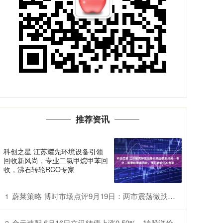
推荐资讯
科创之星 江苏耀先环境设备引领
回收新风尚，专业二氯甲烷甲苯回
收，沸石转轮RCO专家
蔚莱策略 博时市场点评9月19日：两市震荡微跌，成交有所缩量
1
金元速配 6月16日立讯转债上涨0.59%，转股溢价率103.1%
2