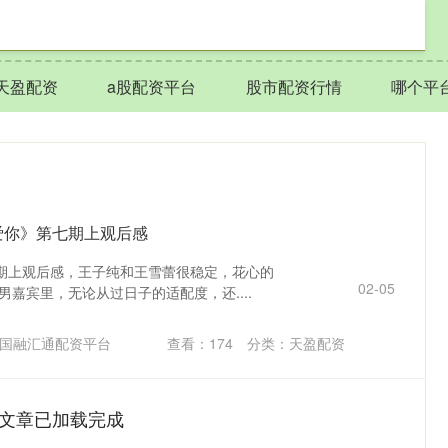
天盈配资
a股配资平台
股市配资行情
哪个平
爱你》第七期上观后感
期上观后感，王子纯和王雪蕾很稳定，花心的
02-05
男嘉宾里，无论从过日子的适配度，还....
国融汇通配资平台
查看：
174
分类：
天盈配资
文章已加载完成