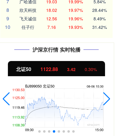
7
广哈通信
19.03
19.99%
5.84%
8
欣天科技
18.02
19.97%
28.44%
9
飞天诚信
12.56
19.96%
8.49%
10
任子行
7.16
19.93%
31.42%
沪深京行情 实时轮播
北证50
1122.88
创业
3.42
0.30%