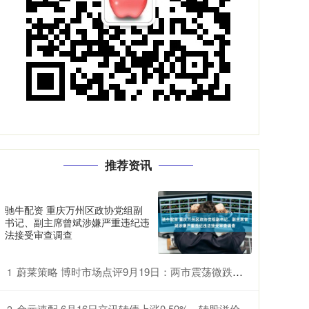
推荐资讯
驰牛配资 重庆万州区政协党组副
书记、副主席曾斌涉嫌严重违纪违
法接受审查调查
蔚莱策略 博时市场点评9月19日：两市震荡微跌，成交有所缩量
1
金元速配 6月16日立讯转债上涨0.59%，转股溢价率103.1%
2