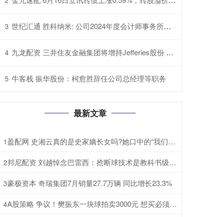
世纪汇通 胜科纳米: 公司2024年度会计师事务所履职情况评估报告内容摘要
3
九龙配资 三井住友金融集团将增持Jefferies股份 双方进一步深化合作关系
4
牛客栈 振华股份：柯愈胜辞任公司总经理等职务
5
最新文章
盈配网 史湘云真的是史家嫡长女吗?她口中的“我们太太”指的是谁
1
邦尼配资 刘越悼念巴雷西：抢断球技术是教科书级别，一代人的美好回忆
2
豪极资本 奇瑞集团7月销量27.7万辆 同比增长23.3%
3
A股策略 争议！樊振东一块球拍卖3000元 想买必须先充值10万 一年内消费完
4