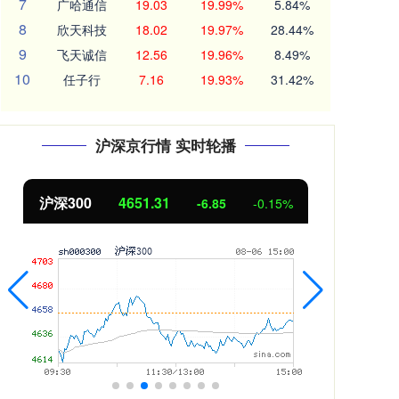
7
广哈通信
19.03
19.99%
5.84%
8
欣天科技
18.02
19.97%
28.44%
9
飞天诚信
12.56
19.96%
8.49%
10
任子行
7.16
19.93%
31.42%
沪深京行情 实时轮播
沪深300
4651.31
北
-6.85
-0.15%