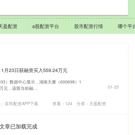
天盈配资
a股配资平台
股市配资行情
哪个平
月23日获融资买入559.24万元
033）数据中心显示，湖南天雁（600698）1
01-25
万元，该股当前融....
：富民配资APP下载
查看：
124
分类：
天盈配资
文章已加载完成