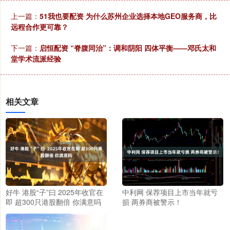
上一篇：
51我也要配资 为什么苏州企业选择本地GEO服务商，比
远程合作更可靠？
下一篇：
启恒配资 “脊腹同治”：调和阴阳 四体平衡——邓氏太和
堂学术流派经验
相关文章
好牛 港股“子”曰 2025年收官在
中利网 保荐项目上市当年就亏
即 超300只港股翻倍 你满意吗
损 两券商被警示！