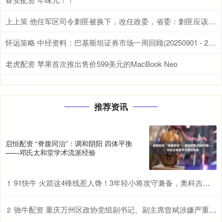
上上策 他任军区司令剿匪被换下，改任政委，省委：剿匪应该消灭不是争取_土匪_合江_贺晋年
怀远策略 中经资料：巴基斯坦证券市场一周回顾(20250901 - 20250905)
老虎配资 苹果首次推出售价599美元的MacBook Neo
推荐资讯
启恒配资 “脊腹同治”：调和阴阳 四体平衡
——邓氏太和堂学术流派经验
91快牛 火箭这4锋线惹人馋！3年轻小将攻守兼备，奥科吉重用后奠定基本盘
1
驰牛配资 重庆万州区政协党组副书记、副主席曾斌涉嫌严重违纪违法接受审查调查
2